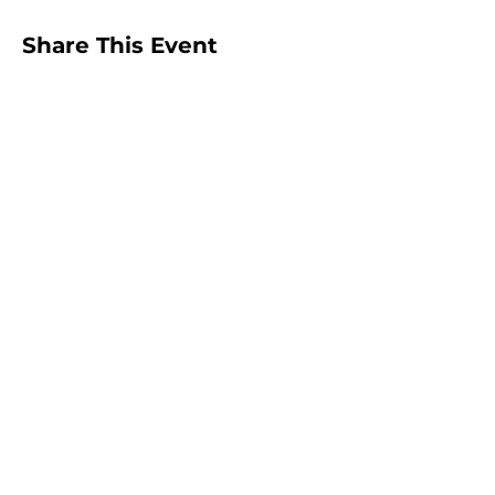
Share This Event
Peachtree City and Newnan, GA
©2026 GLOW International, Inc.
GLOW International, Inc は501(c)
(3)Organizationです。
Privacy Policy
|
Terms of Use
|
Cookie
Policy